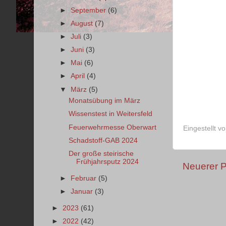
►
September
(6)
►
August
(7)
►
Juli
(3)
►
Juni
(3)
►
Mai
(6)
►
April
(4)
▼
März
(5)
Monatsübung im März
Wissenstest in Weitersfeld
Feuerwehrmesse Oberwart
Eingestellt v
Schadstoff-GAB 2024
Der große steirische
Frühjahrsputz 2024
Neuerer P
►
Februar
(5)
►
Januar
(3)
►
2023
(61)
►
2022
(42)