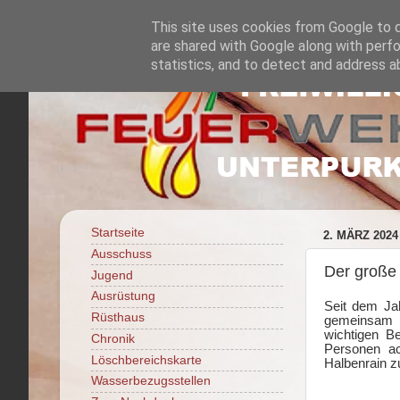
This site uses cookies from Google to de
are shared with Google along with perfo
statistics, and to detect and address a
Startseite
2. MÄRZ 2024
Ausschuss
Der große 
Jugend
Ausrüstung
Seit dem Jah
Rüsthaus
gemeinsam m
wichtigen B
Chronik
Personen ac
Löschbereichskarte
Halbenrain z
Wasserbezugsstellen