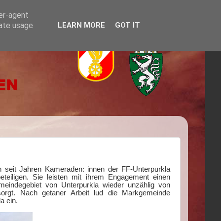
ser-agent
rate usage
LEARN MORE
GOT IT
ch seit Jahren Kameraden: innen der FF-Unterpurkla
teiligen. Sie leisten mit ihrem Engagement einen
meindegebiet von Unterpurkla wieder unzählig von
orgt. Nach getaner Arbeit lud die Markgemeinde
a ein.