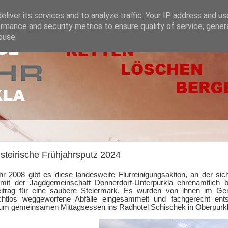
liver its services and to analyze traffic. Your IP address and u
rmance and security metrics to ensure quality of service, gene
buse.
steirische Frühjahrsputz 2024
r 2008 gibt es diese landesweite Flurreinigungsaktion, an der si
it der Jagdgemeinschaft Donnerdorf-Unterpurkla ehrenamtlich be
eitrag für eine saubere Steiermark. Es wurden von ihnen im Ge
htlos weggeworfene Abfälle eingesammelt und fachgerecht ents
um gemeinsamen Mittagsessen ins Radhotel Schischek in Oberpurkl