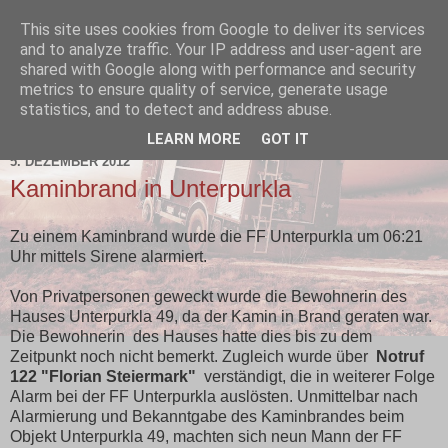
This site uses cookies from Google to deliver its services
and to analyze traffic. Your IP address and user-agent are
shared with Google along with performance and security
metrics to ensure quality of service, generate usage
statistics, and to detect and address abuse.
▼
LEARN MORE
GOT IT
5. DEZEMBER 2012
Kaminbrand in Unterpurkla
Zu einem Kaminbrand wurde die FF Unterpurkla um 06:21
Uhr mittels Sirene alarmiert.
Von Privatpersonen geweckt wurde die Bewohnerin des
Hauses Unterpurkla 49, da der Kamin in Brand geraten war.
Die Bewohnerin des Hauses hatte dies bis zu dem
Zeitpunkt noch nicht bemerkt. Zugleich wurde über
Notruf
122 "Florian Steiermark"
verständigt, die in weiterer Folge
Alarm bei der FF Unterpurkla auslösten. Unmittelbar nach
Alarmierung und Bekanntgabe des Kaminbrandes beim
Objekt Unterpurkla 49, machten sich neun Mann der FF