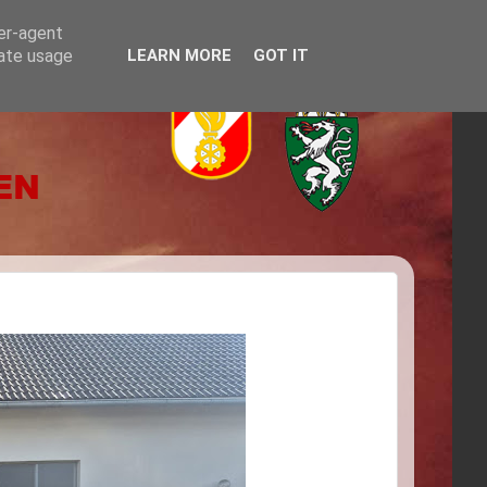
ser-agent
rate usage
LEARN MORE
GOT IT