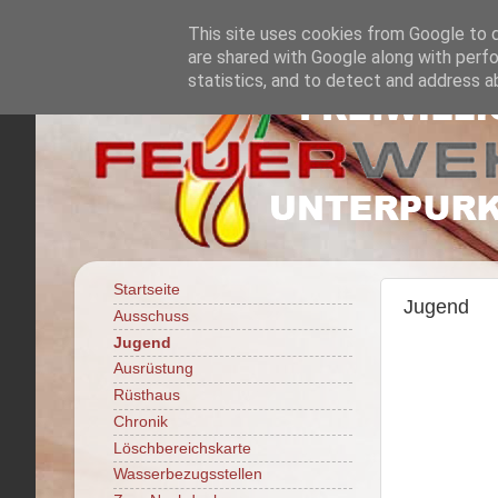
This site uses cookies from Google to de
are shared with Google along with perfo
statistics, and to detect and address a
Startseite
Jugend
Ausschuss
Jugend
Ausrüstung
Rüsthaus
Chronik
Löschbereichskarte
Wasserbezugsstellen