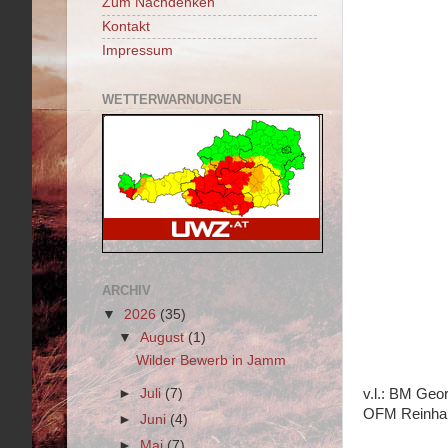
Zum Nachdenken
Kontakt
Impressum
WETTERWARNUNGEN
ARCHIV
▼
2026
(35)
▼
August
(1)
Wilder Bewerb in Jamm
►
Juli
(7)
v.l.: BM Geo
OFM Reinha
►
Juni
(4)
►
Mai
(7)