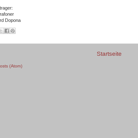
rager:
afoner
rd Dopona
Startseite
osts (Atom)