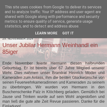
This site uses cookies from Google to deliver its services
and to analyze traffic. Your IP address and user-agent are
shared with Google along with performance and security
metrics to ensure quality of service, generate usage
statistics, and to detect and address abuse.
▼
LEARN MORE
GOT IT
29. NOVEMBER 2024
Unser Jubilar Hermann Weinhandl ein
85iger
Ende November feierte Hermann diesen halbrunden
Geburtstag. Er ist bereits über 67 Jahre Mitglied unserer
Wehr. Dies nahmen unser Brandrat Heinrich Moder und
Kameraden zum Anlass, ihm die besten Glückwünsche von
seinen Feuerwehrkameradinnen und Kameraden zu seinem
zu überbringen. Wir wurden von Hermann in den
Buschenschenke Palz in Klöchberg geladen. Gemütlich bei
Jause und Trinken wurde auf sein Wohl angestoßen und
man ließ die gute alte Zeit Revue passieren. Danke für die
Einladung!