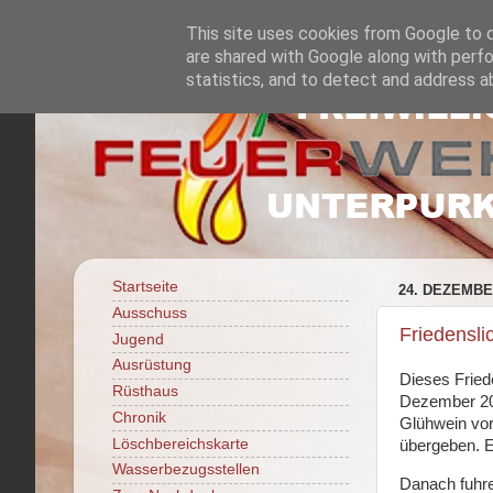
This site uses cookies from Google to de
are shared with Google along with perfo
statistics, and to detect and address a
Startseite
24. DEZEMBE
Ausschuss
Friedensli
Jugend
Ausrüstung
Dieses Fried
Rüsthaus
Dezember 202
Chronik
Glühwein vor
Löschbereichskarte
übergeben. E
Wasserbezugsstellen
Danach fuhre