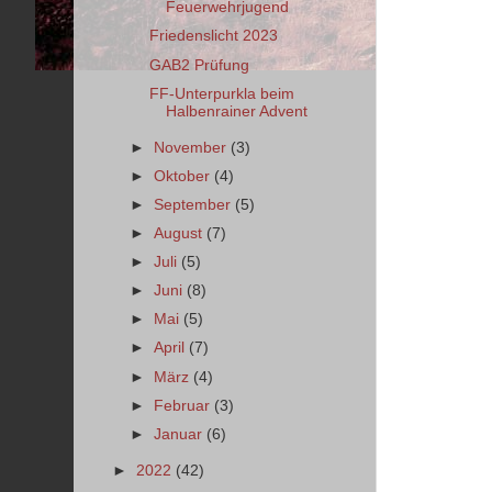
Feuerwehrjugend
Friedenslicht 2023
GAB2 Prüfung
FF-Unterpurkla beim
Halbenrainer Advent
►
November
(3)
►
Oktober
(4)
►
September
(5)
►
August
(7)
►
Juli
(5)
►
Juni
(8)
►
Mai
(5)
►
April
(7)
►
März
(4)
►
Februar
(3)
►
Januar
(6)
►
2022
(42)