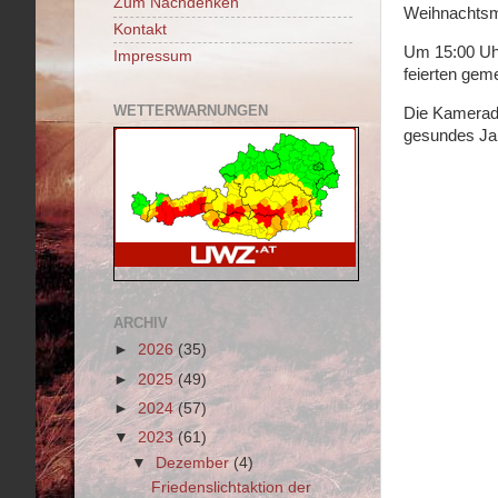
Zum Nachdenken
Weihnachtsma
Kontakt
Um 15:00 Uhr
Impressum
feierten gem
WETTERWARNUNGEN
Die Kameradi
gesundes Ja
ARCHIV
►
2026
(35)
►
2025
(49)
►
2024
(57)
▼
2023
(61)
▼
Dezember
(4)
Friedenslichtaktion der