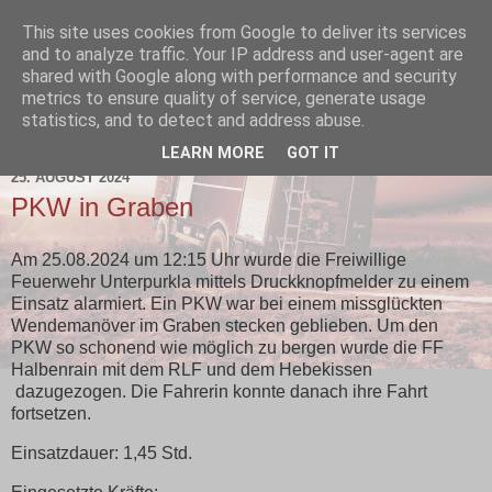
This site uses cookies from Google to deliver its services
and to analyze traffic. Your IP address and user-agent are
shared with Google along with performance and security
metrics to ensure quality of service, generate usage
statistics, and to detect and address abuse.
▼
LEARN MORE
GOT IT
25. AUGUST 2024
PKW in Graben
Am 25.08.2024 um 12:15 Uhr wurde die Freiwillige
Feuerwehr Unterpurkla mittels Druckknopfmelder zu einem
Einsatz alarmiert. Ein PKW war bei einem missglückten
Wendemanöver im Graben stecken geblieben. Um den
PKW so schonend wie möglich zu bergen wurde die FF
Halbenrain mit dem RLF und dem Hebekissen
dazugezogen. Die Fahrerin konnte danach ihre Fahrt
fortsetzen.
Einsatzdauer: 1,45 Std.