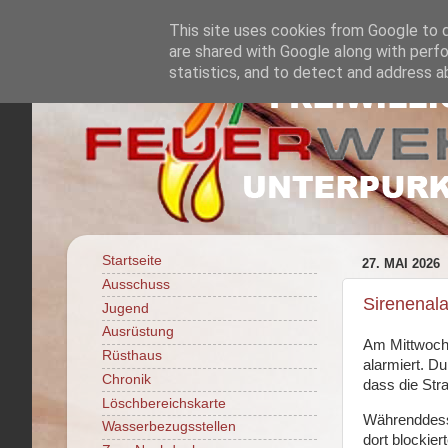
This site uses cookies from Google to de
are shared with Google along with perfo
statistics, and to detect and address a
Startseite
27. MAI 2026
Ausschuss
Sirenenal
Jugend
Ausrüstung
Am Mittwoch 
Rüsthaus
alarmiert. D
Chronik
dass die Str
Löschbereichskarte
Währenddesse
Wasserbezugsstellen
dort blockie