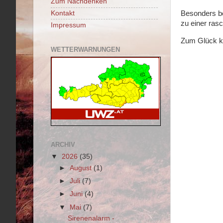
Zum Nachdenken
Besonders be
Kontakt
zu einer ras
Impressum
Zum Glück ko
WETTERWARNUNGEN
ARCHIV
▼
2026
(35)
►
August
(1)
►
Juli
(7)
►
Juni
(4)
▼
Mai
(7)
Sirenenalarm -