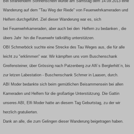
Bei strahlendem Sonnenschein wurde am Samstag dem 14.09.2013 eine
Wanderung auf dem "Tau Weg der Riede" von Feuerwehrkameraden und
Helfern durchgeführt. Ziel dieser Wanderung war es, sich
bei Feuerwehrkameraden, aber auch bei den Helfern zu bedanken , die
übers Jahr hin die Feuerwehr tatkräftig unterstützen.
OBI Schmerböck suchte eine Strecke des Tau Weges aus, die für alle
leicht zu "erklimmen" war. Wir kämpften uns vom Buschenschank
Greifensteiner, über Grössing nach Patzenberg zur Alfi´s Berglerhitt´n, bis
zur letzen Labestation - Buschenschank Schmer in Laasen, durch.
ABI Moder bedankte sich beim gemütlichen Beisammensein bei allen
Kameraden und Helfern für die großartige Unterstützung. Die Gattin
unseres ABI, Elfi Moder hatte an diesem Tag Geburtstag, zu der wir
herzlich gratulierten.
Dank an alle, die zum Gelingen dieser Wanderung beigetragen haben.