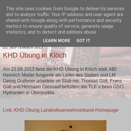
This site uses cookies from Google to deliver its services
and to analyze traffic. Your IP address and user-agent are
shared with Google along with performance and security
metrics to ensure quality of service, generate usage
statistics, and to detect and address abuse.
▼
LEARN MORE
GOT IT
23. SEPTEMBER 2013
KHD Übung in Klöch
Am 21.09.2013 fand die KHD Übung in Klöch statt. ABI
Heinrich Moder fungierte als Leiter des Stabes und LM
Georg Grafoner arbeitete im Stab mit. Thomas Gütl, Franz
Gütl und Hermann Giessauf befüllten die TLF´s beim GSO
Hydranten in Oberpurkla.
Link: KHD Übung Landesfeuerwehrverband-Homepage