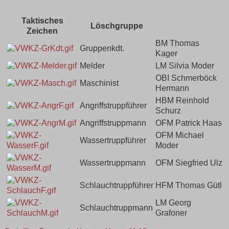
Taktisches
Löschgruppe
Zeichen
BM Thomas
Gruppenkdt.
Kager
Melder
LM Silvia Moder
OBI Schmerböck
Maschinist
Hermann
HBM Reinhold
Angriffstruppführer
Schurz
Angriffstruppmann
OFM Patrick Haas
OFM Michael
Wassertruppführer
Moder
Wassertruppmann
OFM Siegfried Ulz
Schlauchtruppführer
HFM Thomas Gütl
LM Georg
Schlauchtruppmann
Grafoner