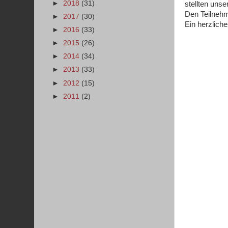
►
2018
(31)
stellten uns
Den Teilnehme
►
2017
(30)
Ein herzlic
►
2016
(33)
►
2015
(26)
►
2014
(34)
►
2013
(33)
►
2012
(15)
►
2011
(2)