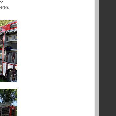
or.
ieren.