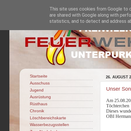
This site uses cookies from Google to de
are shared with Google along with perfo
statistics, and to detect and address a
Startseite
26. AUGUST 
Ausschuss
Unser Sonn
Jugend
Ausrüstung
Am 25.08.202
Rüsthaus
Töchterchen 
Dieses wunde
Chronik
OBI Hermann 
Löschbereichskarte
Wasserbezugsstellen