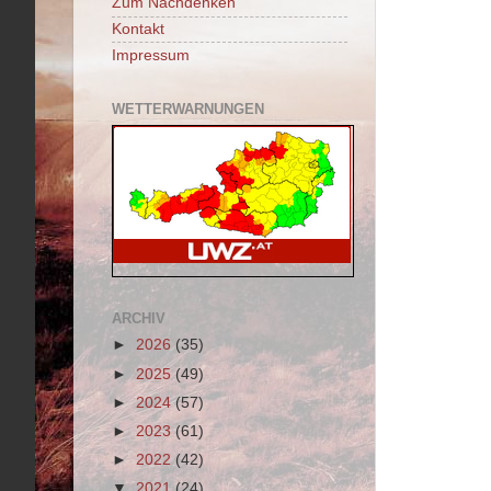
Zum Nachdenken
Kontakt
Impressum
WETTERWARNUNGEN
ARCHIV
►
2026
(35)
►
2025
(49)
►
2024
(57)
►
2023
(61)
►
2022
(42)
▼
2021
(24)