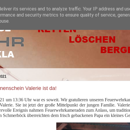
liver its services and to analyze traffic. Your IP address and u
rmance and security metrics to ensure quality of service, gene
buse.
2021
enschein Valerie ist da!
1 um 13:36 Uhr war es soweit. Wir gratulieren unseren Feuerwehrkam
Valerie. Sie ist jetzt der große Mittelpunkt der jungen Familie. Vale
rvolle Ereignis nahmen Feuerwehrkameraden zum Anlass, um tradition
Schmerböck überreichten dem frisch gebackenen Papa ein kleines G