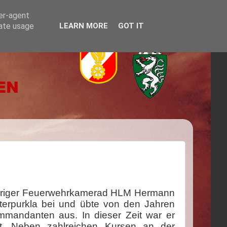
ser-agent
rate usage
LEARN MORE
GOT IT
jähriger Feuerwehrkamerad HLM Hermann
Unterpurkla bei und übte von den Jahren
mmandanten aus. In dieser Zeit war er
t. Neben zahlreichen Kursen an der