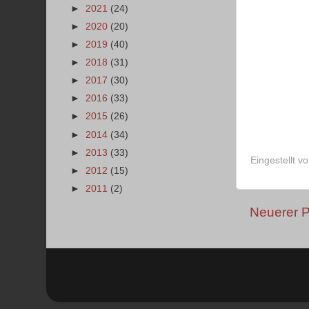
►
2021
(24)
►
2020
(20)
►
2019
(40)
►
2018
(31)
►
2017
(30)
►
2016
(33)
►
2015
(26)
►
2014
(34)
►
2013
(33)
Eingestellt v
►
2012
(15)
►
2011
(2)
Neuerer P