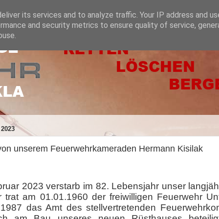
liver its services and to analyze traffic. Your IP address and u
rmance and security metrics to ensure quality of service, gene
buse.
 2023
von unserem Feuerwehrkameraden Hermann Kisilak
ruar 2023 verstarb im 82. Lebensjahr unser lang
Er trat am 01.01.1960 der freiwilligen Feuerwehr 
 1987 das Amt des stellvertretenden Feuerwehrko
ch am Bau unseres neuen Rüsthauses beteilig