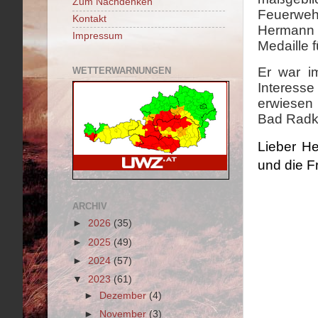
Zum Nachdenken
Feuerwehr
Kontakt
Hermann s
Impressum
Medaille 
Er war i
WETTERWARNUNGEN
Interess
erwiesen 
Bad Radk
Lieber H
und die F
ARCHIV
►
2026
(35)
►
2025
(49)
►
2024
(57)
▼
2023
(61)
►
Dezember
(4)
►
November
(3)