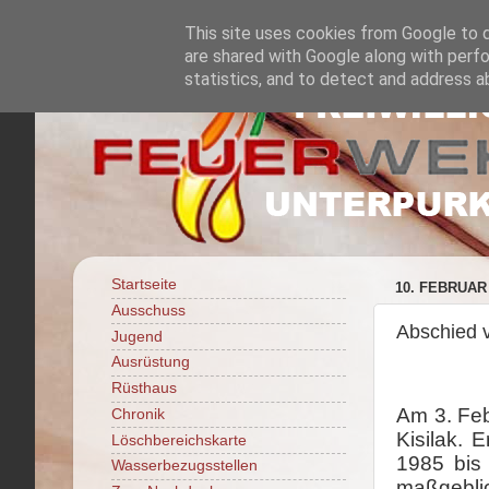
This site uses cookies from Google to de
are shared with Google along with perfo
statistics, and to detect and address a
Startseite
10. FEBRUAR
Ausschuss
Abschied 
Jugend
Ausrüstung
Rüsthaus
Am 3. Feb
Chronik
Kisilak. 
Löschbereichskarte
1985 bis
Wasserbezugsstellen
maßgebli