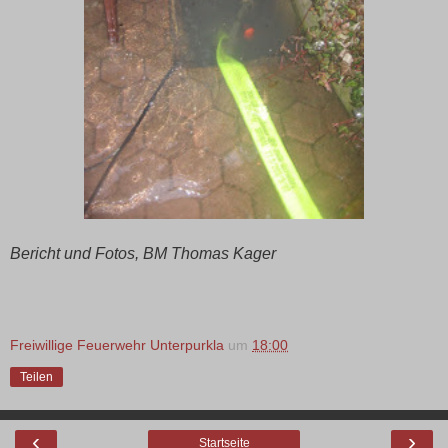
Bericht und Fotos, BM Thomas Kager
Freiwillige Feuerwehr Unterpurkla
um
18:00
Teilen
‹
›
Startseite