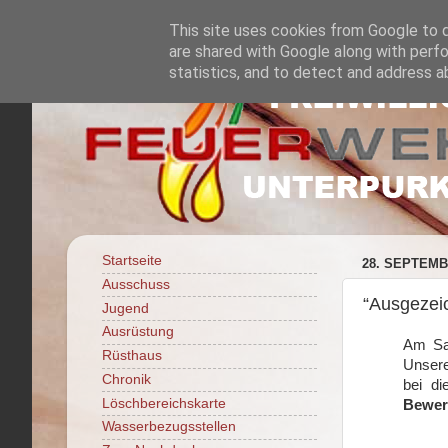
This site uses cookies from Google to de
are shared with Google along with perfo
statistics, and to detect and address a
Startseite
28. SEPTEMB
Ausschuss
“Ausgezei
Jugend
Ausrüstung
Am Sam
Rüsthaus
Unsere
Chronik
bei di
Löschbereichskarte
Bewert
Wasserbezugsstellen