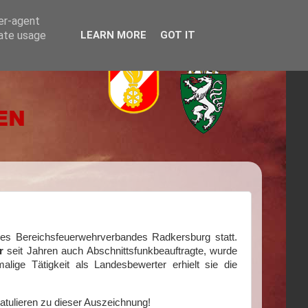
ser-agent
rate usage
LEARN MORE
GOT IT
s Bereichsfeuerwehrverbandes Radkersburg statt.
r
seit Jahren auch Abschnittsfunkbeauftragte, wurde
lige Tätigkeit als Landesbewerter erhielt sie die
atulieren zu dieser Auszeichnung!