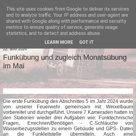
This site uses cookies from Google to deliver its services
and to analyze traffic. Your IP address and user-agent are
shared with Google along with performance and security
metrics to ensure quality of service, generate usage
statistics, and to detect and address abuse.
▼
LEARN MORE
GOT IT
22. MAI 2024
Funkübung und zugleich Monatsübung
im Mai
Die erste Funkübung des Abschnittes 5 im Jahr 2024 wurde
von unserer Feuerwehr gemeinsam mit Weixelbaum
vorbereitet und durchgeführt. Unsere 7 Kameraden hatten in
den Stationen wieder drei Aufgaben wie: Funktechnische
Fragen, Errechnen/Benötigen - C-Schläuche von
Wasserbezugsstellen zu einem Gebäude und GPS- Daten
an die Funkleitstelle übermitteln. Auch eine