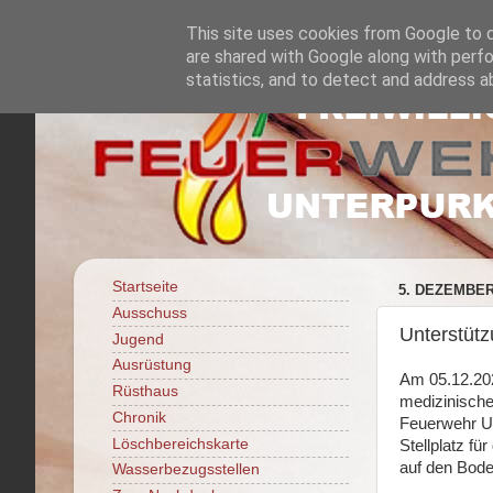
This site uses cookies from Google to de
are shared with Google along with perfo
statistics, and to detect and address a
Startseite
5. DEZEMBER
Ausschuss
Unterstüt
Jugend
Ausrüstung
Am 05.12.202
Rüsthaus
medizinische
Chronik
Feuerwehr Un
Löschbereichskarte
Stellplatz fü
auf den Bode
Wasserbezugsstellen