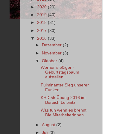
►
2020
(20)
►
2019
(40)
►
2018
(31)
►
2017
(30)
▼
2016
(33)
►
Dezember
(2)
►
November
(3)
▼
Oktober
(4)
Werner´s 50iger -
Geburtstagsbaum
aufstellen
Fulminanter Sieg unserer
Funker
KHD 55 Übung 2016 im
Bereich Leibnitz
Was tun wenn es brennt!
Die MitarbeiterInnen ...
►
August
(2)
►
Juli
(3)