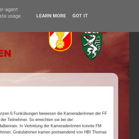
ser-agent
rate usage
LEARN MORE
GOT IT
anzen 6 Funkübungen bewiesen die KameradenInnen der FF
er Teilnehmer. So erreichten sie bei der
Halbenrain. In Vertretung der KameradenInnen konnte FM
nnehmen. Gratulationen kamen postwendend von HBI Thomas