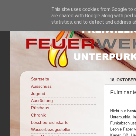
This site uses cookies from Google to de
are shared with Google along with perfo
statistics, and to detect and address a
Startseite
18. OKTOBER
Ausschuss
Fulminante
Jugend
Ausrüstung
Rüsthaus
Nicht nur
best
Chronik
Unterpurkla. I
Löschbereichskarte
Funkabschluss
Leonie Faber 
Wasserbezugsstellen
Kager, OBI He