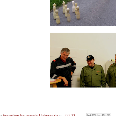
on
Freiwillige Feuerwehr Unterpurkla
um
00:00