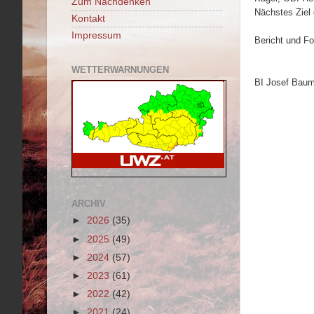
Zum Nachdenken
Nächstes Ziel 
Kontakt
Impressum
Bericht und Fo
WETTERWARNUNGEN
BI Josef Bau
ARCHIV
►
2026
(35)
►
2025
(49)
►
2024
(57)
►
2023
(61)
►
2022
(42)
►
2021
(24)