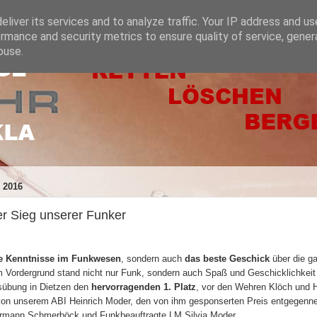
liver its services and to analyze traffic. Your IP address and u
rmance and security metrics to ensure quality of service, gene
buse.
 2016
r Sieg unserer Funker
e Kenntnisse im Funkwesen
, sondern auch
das beste Geschick
über die g
m Vordergrund stand nicht nur Funk, sondern auch Spaß und Geschicklichkeit d
übung in Dietzen den
hervorragenden 1. Platz
, vor den Wehren Klöch und 
von unserem ABI Heinrich Moder, den von ihm gesponserten Preis entgege
rmann Schmerböck und Funkbeauftragte LM Silvia Moder.