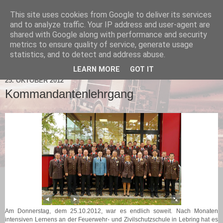
This site uses cookies from Google to deliver its services
and to analyze traffic. Your IP address and user-agent are
shared with Google along with performance and security
metrics to ensure quality of service, generate usage
statistics, and to detect and address abuse.
▼
LEARN MORE
GOT IT
25. OKTOBER 2012
Kommandantenlehrgang
Am Donnerstag, dem 25.10.2012, war es endlich soweit. N
ach Monaten
intensiven Lernens an der Feuerwehr- und Zivilschutzschule in Lebring hat es