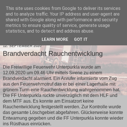
This site uses cookies from Google to deliver its services
and to analyze traffic. Your IP address and user-agent are
shared with Google along with performance and security
metrics to ensure quality of service, generate usage
statistics, and to detect and address abuse.
▼
LEARN MORE
GOT IT
12. SEPTEMBER 2020
Brandverdacht Rauchentwicklung
Die Freiwillige Feuerwehr Unterpurkla wurde am
12.09.2020 um 09.46 Uhr mittels Sirene zu einem
Brandverdacht alarmiert. Ein Anrufer informierte vom Zug
aus den Feuerwehrnotruf das er bei einer Lagerhalle mit
grünem Turm eine Rauchentwicklung wahrgenommen hat.
Die FF Unterpurkla rückte unverzüglich mit dem HLF und
dem MTF aus. Es konnte am Einsatzort keine
Rauchentwicklung festgestellt werden. Zur Kontrolle wurde
das gesamte Löschgebiet abgefahren. Glückerweise konnte
Entwarnung gegeben und die FF Unterpurkla konnte wieder
ins Rüsthaus einrücken.