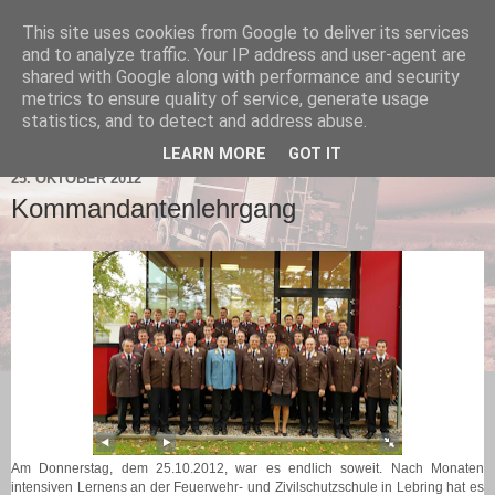
This site uses cookies from Google to deliver its services
and to analyze traffic. Your IP address and user-agent are
shared with Google along with performance and security
metrics to ensure quality of service, generate usage
statistics, and to detect and address abuse.
▼
LEARN MORE
GOT IT
25. OKTOBER 2012
Kommandantenlehrgang
Am Donnerstag, dem 25.10.2012, war es endlich soweit. N
ach Monaten
intensiven Lernens an der Feuerwehr- und Zivilschutzschule in Lebring hat es