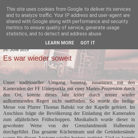
This site uses cookies from Google to deliver its services
and to analyze traffic. Your IP address and user-agent are
shared with Google along with performance and security
metrics to ensure quality of service, generate usage
statistics, and to detect and address abuse.
▼
LEARN MORE
GOT IT
24. JUNI 2019
Es war wieder soweit
Unser traditioneller Umgang Sonntag, zusammen mit den
Kameraden der FF Unterpurkla mit einer Marien-Prozession durch
den Ort, konnte dieses Jahr leider durch immer wieder
aufkommenden Regen nicht stattfinden. So wurde die heilige
Messe von Pfarrer Thomas Babski vor der Kapelle gefeiert. Im
Anschluss folgte die Bevölkerung der Einladung der Kameraden
zum alljährlichen Frühschoppen. Musikalisch wurde dieser in
gewohnter Weise von der Grenzlandmusik Halbenrain
durchgeführt. Das gesamte Küchenteam und die Getränkestände
waren für diesen Ansturm wieder bestens gerüstet. Und so konnte