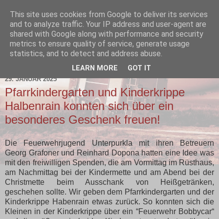
This site uses cookies from Google to deliver its services
and to analyze traffic. Your IP address and user-agent are
shared with Google along with performance and security
metrics to ensure quality of service, generate usage
statistics, and to detect and address abuse.
▼
LEARN MORE
GOT IT
29. JANUAR 2025
Pfarrkindergarten und Kinderkrippe
Halbenrain konnten sich über ein
besonderes Geschenk freuen!
Die Feuerwehrjugend Unterpurkla mit ihren Betreuern
Georg Grafoner und Reinhard Dopona hatten eine Idee was
mit den freiwilligen Spenden, die am Vormittag im Rüsthaus,
am Nachmittag bei der Kindermette und am Abend bei der
Christmette beim Ausschank von Heißgetränken,
geschehen sollte. Wir geben dem Pfarrkindergarten und der
Kinderkrippe Habenrain etwas zurück. So konnten sich die
Kleinen in der Kinderkrippe über ein “Feuerwehr Bobbycar“