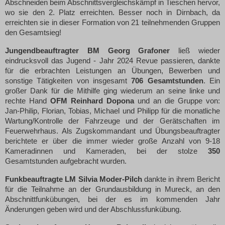
Abschneiden beim Abschnittsvergleichskämpf in Tieschen hervor,
wo sie den 2. Platz erreichten. Besser noch in Dirnbach, da
erreichten sie in dieser Formation von 21 teilnehmenden Gruppen
den Gesamtsieg!
Jungendbeauftragter BM Georg Grafoner
ließ wieder
eindrucksvoll das Jugend - Jahr 2024 Revue passieren, dankte
für die erbrachten Leistungen an Übungen, Bewerben und
sonstige Tätigkeiten von insgesamt
706 Gesamtstunden
. Ein
großer Dank für die Mithilfe ging wiederum an seine linke und
rechte Hand
OFM Reinhard Dopona
und an die Gruppe von:
Jan-Philip, Florian, Tobias, Michael und Philipp für die monatliche
Wartung/Kontrolle der Fahrzeuge und der Gerätschaften im
Feuerwehrhaus. Als Zugskommandant und Übungsbeauftragter
berichtete er über die immer wieder große Anzahl von 9-18
Kameradinnen und Kameraden, bei der stolze
350
Gesamtstunden aufgebracht wurden.
Funkbeauftragte LM Silvia Moder-Pilch
dankte in ihrem Bericht
für die Teilnahme an der Grundausbildung in Mureck, an den
Abschnittfunkübungen, bei der es im kommenden Jahr
Änderungen geben wird und der Abschlussfunkübung.