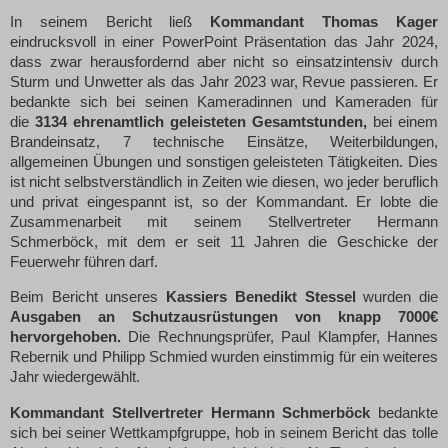
In seinem Bericht ließ
Kommandant Thomas Kager
eindrucksvoll in einer PowerPoint Präsentation das Jahr 2024,
dass zwar herausfordernd aber nicht so einsatzintensiv durch
Sturm und Unwetter als das Jahr 2023 war, Revue passieren. Er
bedankte sich bei seinen Kameradinnen und Kameraden für
die
3134
ehrenamtlich geleisteten Gesamtstunden,
bei einem
Brandeinsatz, 7 technische Einsätze, Weiterbildungen,
allgemeinen Übungen und sonstigen geleisteten Tätigkeiten. Dies
ist nicht selbstverständlich in Zeiten wie diesen, wo jeder beruflich
und privat eingespannt ist, so der Kommandant. Er lobte die
Zusammenarbeit mit seinem Stellvertreter Hermann
Schmerböck, mit dem er seit 11 Jahren die Geschicke der
Feuerwehr führen darf.
Beim Bericht unseres
Kassiers Benedikt Stessel
wurden die
Ausgaben an Schutzausrüstungen von knapp 7000€
hervorgehoben.
Die Rechnungsprüfer, Paul Klampfer, Hannes
Rebernik und Philipp Schmied wurden einstimmig für ein weiteres
Jahr wiedergewählt.
Kommandant Stellvertreter Hermann Schmerböck
bedankte
sich bei seiner Wettkampfgruppe, hob in seinem Bericht das tolle