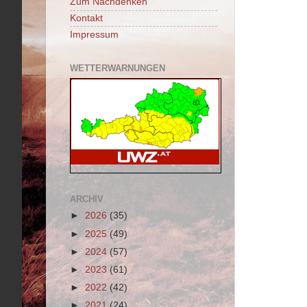
Zum Nachdenken
Kontakt
Impressum
WETTERWARNUNGEN
ARCHIV
►
2026
(35)
►
2025
(49)
►
2024
(57)
►
2023
(61)
►
2022
(42)
►
2021
(24)