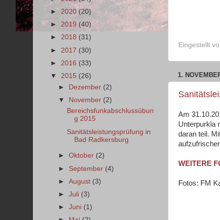
►
2020
(20)
►
2019
(40)
►
2018
(31)
Eingestellt v
►
2017
(30)
►
2016
(33)
1. NOVEMBER
▼
2015
(26)
►
Dezember
(2)
Sanitätsle
▼
November
(2)
Bereichsfunkabschlussübun
Am 31.10.201
g 2015
Unterpurkla 
Sanitätsleistungsprüfung in
daran teil. 
Bad Radkersburg
aufzufrische
►
Oktober
(2)
WEITERE 
►
September
(4)
►
August
(3)
Fotos: FM Ka
►
Juli
(3)
►
Juni
(1)
►
Mai
(2)