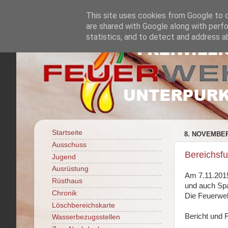
This site uses cookies from Google to de
are shared with Google along with perfo
statistics, and to detect and address a
Startseite
8. NOVEMBER
Ausschuss
Bereichsf
Jugend
Ausrüstung
Am 7.11.2015
Rüsthaus
und auch Sp
Chronik
Die Feuerweh
Löschbereichskarte
Bericht und 
Wasserbezugsstellen