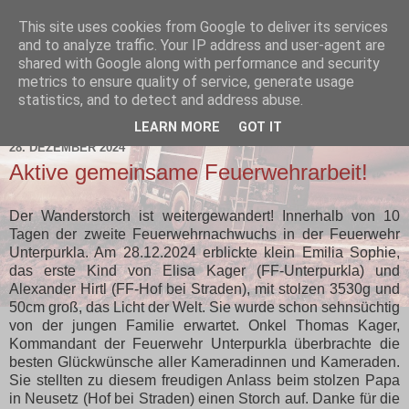
This site uses cookies from Google to deliver its services
and to analyze traffic. Your IP address and user-agent are
shared with Google along with performance and security
metrics to ensure quality of service, generate usage
statistics, and to detect and address abuse.
▼
LEARN MORE
GOT IT
28. DEZEMBER 2024
Aktive gemeinsame Feuerwehrarbeit!
Der Wanderstorch ist weitergewandert! Innerhalb von 10
Tagen der zweite Feuerwehrnachwuchs in der Feuerwehr
Unterpurkla. Am 28.12.2024 erblickte klein Emilia Sophie,
das erste Kind von Elisa Kager (FF-Unterpurkla) und
Alexander Hirtl (FF-Hof bei Straden), mit stolzen 3530g und
50cm groß, das Licht der Welt. Sie wurde schon sehnsüchtig
von der jungen Familie erwartet. Onkel Thomas Kager,
Kommandant der Feuerwehr Unterpurkla überbrachte die
besten Glückwünsche aller Kameradinnen und Kameraden.
Sie stellten zu diesem freudigen Anlass beim stolzen Papa
in Neusetz (Hof bei Straden) einen Storch auf. Danke für die