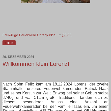
Freiwillige Feuerwehr Unterpurkla
um
08:32
Teilen
20. DEZEMBER 2024
Willkommen klein Lorenz!
Nach Sohn Felix kam am 18.12.2024 Lorenz, der zweite
Stammhalter unseres Feuerwehrkameraden Patrick Haas
und seiner Kerstin zur Welt. Er wog bei seiner Geburt stolze
3740g und war 51cm groß.
Traditionell fanden sich zu
diesem besonderen Anlass eine Anzahl an
Feuerwehrkameraden bei der Familie Haas ein, um einen
Storch aufzustellen. HBI Thomas Kager und OBI Hermann