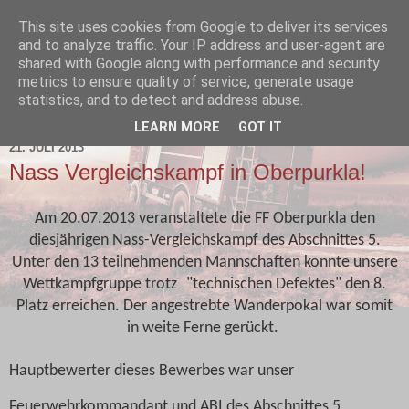
This site uses cookies from Google to deliver its services
and to analyze traffic. Your IP address and user-agent are
shared with Google along with performance and security
metrics to ensure quality of service, generate usage
statistics, and to detect and address abuse.
▼
LEARN MORE
GOT IT
21. JULI 2013
Nass Vergleichskampf in Oberpurkla!
Am 20.07.2013 veranstaltete die FF Oberpurkla den
diesjährigen Nass-Vergleichskampf des Abschnittes 5.
Unter den 13 teilnehmenden Mannschaften konnte unsere
Wettkampfgruppe trotz
"technischen Defektes" den 8.
Platz erreichen. Der angestrebte Wanderpokal war somit
in weite Ferne gerückt.
Hauptbewerter dieses Bewerbes war unser
Feuerwehrkommandant und ABI des Abschnittes 5