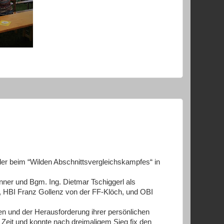
er beim “Wilden Abschnittsvergleichskampfes“ in
r und Bgm. Ing. Dietmar Tschiggerl als
 HBI Franz Gollenz von der FF-Klöch, und OBI
en und der Herausforderung ihrer persönlichen
Zeit und konnte nach dreimaligem Sieg fix den