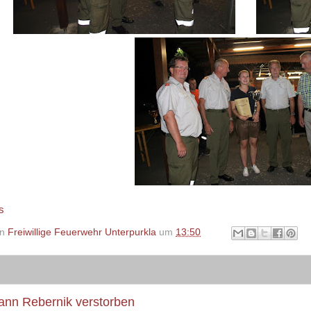
s
on
Freiwillige Feuerwehr Unterpurkla
um
13:50
ann Rebernik verstorben