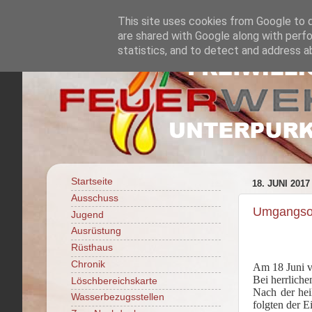
This site uses cookies from Google to de
are shared with Google along with perfo
statistics, and to detect and address a
Startseite
18. JUNI 2017
Ausschuss
Umgangso
Jugend
Ausrüstung
Rüsthaus
Chronik
Am 18 Juni v
Bei herrlich
Löschbereichskarte
Nach der hei
Wasserbezugsstellen
folgten der 