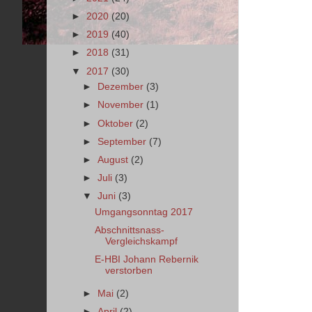
►
2020
(20)
►
2019
(40)
►
2018
(31)
▼
2017
(30)
►
Dezember
(3)
►
November
(1)
►
Oktober
(2)
►
September
(7)
►
August
(2)
►
Juli
(3)
▼
Juni
(3)
Umgangsonntag 2017
Abschnittsnass-
Vergleichskampf
E-HBI Johann Rebernik
verstorben
►
Mai
(2)
►
April
(2)