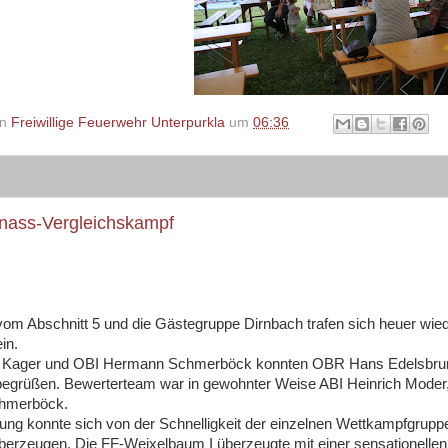
on
Freiwillige Feuerwehr Unterpurkla
um
06:36
snass-Vergleichskampf
om Abschnitt 5 und die Gästegruppe Dirnbach trafen sich heuer wied
in.
Kager und OBI Hermann Schmerböck konnten OBR Hans Edelsbrunne
egrüßen. Bewerterteam war in gewohnter Weise ABI Heinrich Moder,
hmerböck.
ung konnte sich von der Schnelligkeit der einzelnen Wettkampfgrupp
berzeugen. Die FF-Weixelbaum I überzeugte mit einer sensationellen 