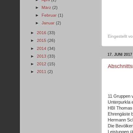
►
März
(2)
►
Februar
(1)
►
Januar
(2)
►
2016
(33)
Eingestellt v
►
2015
(26)
►
2014
(34)
17. JUNI 2017
►
2013
(33)
►
2012
(15)
Abschnitt
►
2011
(2)
11 Gruppen v
Unterpurkla e
HBI Thomas 
Ehrengäste b
Hermann Sc
Die Bevölker
Leistungen ü