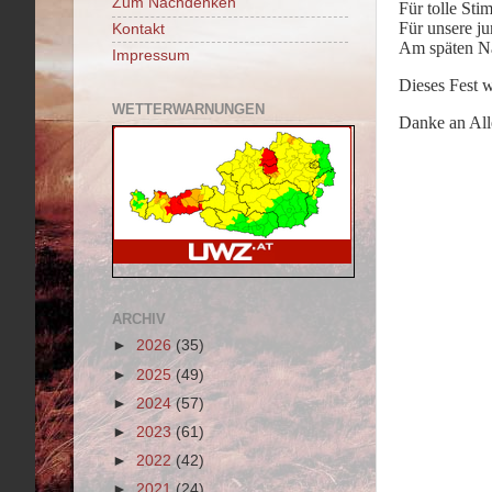
Zum Nachdenken
Für tolle St
Für unsere ju
Kontakt
Am späten Na
Impressum
Dieses Fest w
WETTERWARNUNGEN
Danke an All
ARCHIV
►
2026
(35)
►
2025
(49)
►
2024
(57)
►
2023
(61)
►
2022
(42)
►
2021
(24)