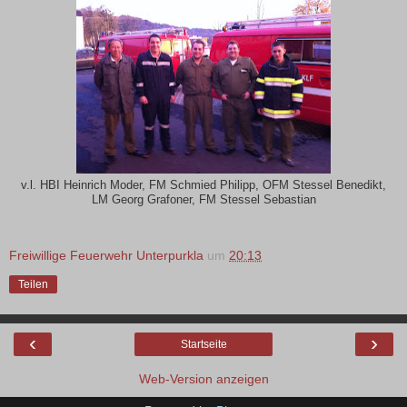
v.l. HBI Heinrich Moder, FM Schmied Philipp, OFM Stessel Benedikt,
LM Georg Grafoner, FM Stessel Sebastian
Freiwillige Feuerwehr Unterpurkla
um
20:13
Teilen
‹
›
Startseite
Web-Version anzeigen