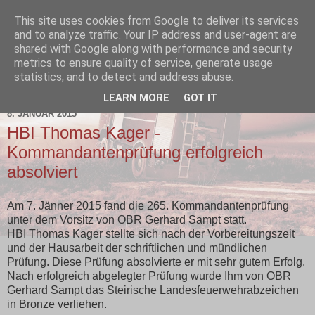
This site uses cookies from Google to deliver its services
and to analyze traffic. Your IP address and user-agent are
shared with Google along with performance and security
metrics to ensure quality of service, generate usage
statistics, and to detect and address abuse.
▼
LEARN MORE
GOT IT
8. JANUAR 2015
HBI Thomas Kager -
Kommandantenprüfung erfolgreich
absolviert
Am 7. Jänner 2015 fand die 265. Kommandantenprüfung
unter dem Vorsitz von OBR Gerhard Sampt statt.
HBI Thomas Kager stellte sich nach der Vorbereitungszeit
und der Hausarbeit der schriftlichen und mündlichen
Prüfung. Diese Prüfung absolvierte er mit sehr gutem Erfolg.
Nach erfolgreich abgelegter Prüfung wurde Ihm von OBR
Gerhard Sampt das Steirische Landesfeuerwehrabzeichen
in Bronze verliehen.