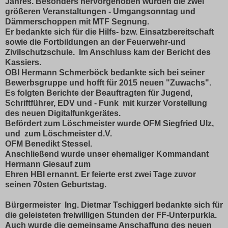
Jahres. Besonders hervorgehoben wurden die zwei
größeren Veranstaltungen - Umgangsonntag und
Dämmerschoppen mit MTF Segnung.
Er bedankte sich für die Hilfs- bzw. Einsatzbereitschaft
sowie die Fortbildungen an der Feuerwehr-und
Zivilschutzschule.
Im Anschluss kam der Bericht des
Kassiers.
OBI Hermann Schmerböck bedankte sich bei seiner
Bewerbsgruppe und hofft für 2015 neuen "Zuwachs".
Es folgten Berichte der Beauftragten für Jugend,
Schriftführer, EDV und - Funk mit kurzer Vorstellung
des neuen Digitalfunkgerätes.
Befördert zum Löschmeister wurde OFM Siegfried Ulz,
und zum Löschmeister d.V.
OFM Benedikt Stessel.
Anschließend wurde unser ehemaliger Kommandant
Hermann Giesauf zum
Ehren HBI ernannt. Er feierte erst zwei Tage zuvor
seinen 70sten Geburtstag.
Bürgermeister Ing. Dietmar Tschiggerl bedankte sich für
die geleisteten freiwilligen Stunden der FF-Unterpurkla.
Auch wurde die gemeinsame Anschaffung des neuen