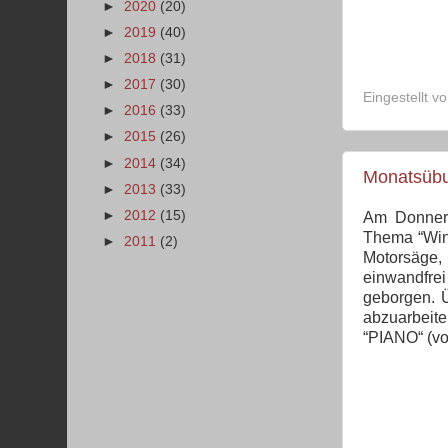
►
2020
(20)
►
2019
(40)
►
2018
(31)
►
2017
(30)
Eingestellt v
►
2016
(33)
►
2015
(26)
►
2014
(34)
Monatsüb
►
2013
(33)
►
2012
(15)
Am Donnert
Thema “Wint
►
2011
(2)
Motorsäge, 
einwandfre
geborgen. Ü
abzuarbeite
“PIANO“ (vo