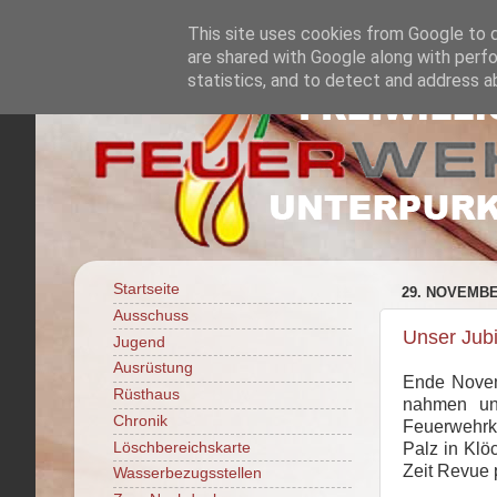
This site uses cookies from Google to de
are shared with Google along with perfo
statistics, and to detect and address a
Startseite
29. NOVEMBE
Ausschuss
Unser Jub
Jugend
Ausrüstung
Ende Novemb
Rüsthaus
nahmen un
Chronik
Feuerwehrk
Löschbereichskarte
Palz in Klö
Zeit Revue 
Wasserbezugsstellen