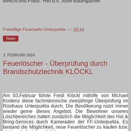
Bericht und Fotos: HBI d.V. Josef Baumgartner
Freiwillige Feuerwehr Unterpurkla
um
10:44
Teilen
3. FEBRUAR 2024
Feuerlöscher - Überprüfung durch
Brandschutztechnik KLÖCKL
Am 03.Februar führte Fredi Klöckl mithilfe von Michael
Kostenz diese fachmännische zweijährige Überprüfung im
Rüsthaus Unterpurkla durch. Die Bevölkerung nutzt immer
wieder gerne dieses Angebot. Die Bewohner unseres
Löschbereiches hatten zusätzlich die Möglichkeit des Hol &
Bring-Services durch Kameraden der FF-Unterpurkla. Es
bestand die Möglichkeit, neue Feuerlöscher zu kaufen bzw.