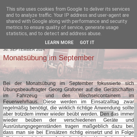
This site uses cookies from Google to deliver its services
and to analyze traffic. Your IP address and user-agent are
shared with Google along with performance and security
metrics to ensure quality of service, generate usage
statistics, and to detect and address abuse.
▼
LEARN MORE
GOT IT
30. SEPTEMBER 2024
Monatsübung im September
Bei der Monatsübung im September fokussierte sich
Übungsbeauftragter Georg Grafoner auf die Gerätschaften
im Fahrzeug und den Wechselcontainern im
Feuerwehrhaus.
Diese werden im Einsatzalltag zwar
regelmäßig benötigt, die wirklich richtige Anwendung sollte
aber trotzdem immer wieder beübt werden.
Den d
as immer
wieder beüben der verschiedenen Geräte und
Ausrüstungsgegenständen tragen maßgeblich dazu bei,
dass man sie bei Einsätzen richtig einsetzt und in Folge