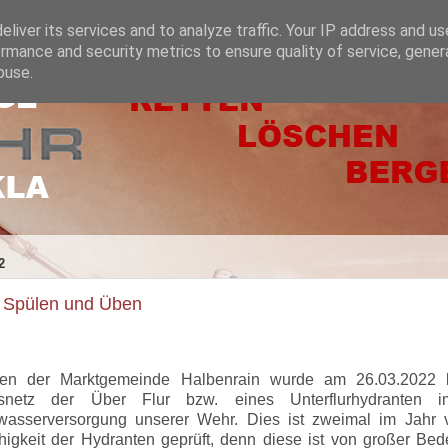
liver its services and to analyze traffic. Your IP address and u
rmance and security metrics to ensure quality of service, gene
buse.
2
 Spülen und Üben
hen der Marktgemeinde Halbenrain wurde am 26.03.2022 
gsnetz der Über Flur bzw. eines Unterflurhydranten 
wasserversorgung unserer Wehr. Dies ist zweimal im Jahr
higkeit der Hydranten geprüft, denn diese ist von großer Be