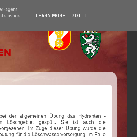
ser-agent
rate usage
LEARN MORE
GOT IT
bei der allgemeinen Übung das Hydranten -
im Löschgebiet gespült. Sie ist auch die
 vorgesehen. Im Zuge dieser Übung wurde die
deutung für die Löschwasserversorgung im Falle