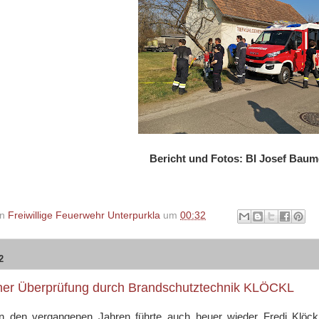
Bericht und Fotos: BI Josef Baum
on
Freiwillige Feuerwehr Unterpurkla
um
00:32
2
her Überprüfung durch Brandschutztechnik KLÖCKL
n den vergangenen Jahren führte auch heuer wieder Fredi Klöck