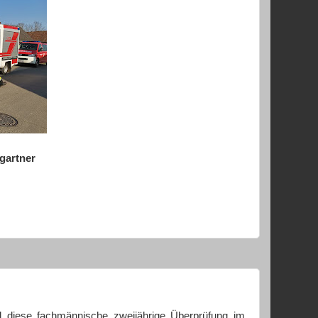
gartner
l diese fachmännische zweijährige Überprüfung im