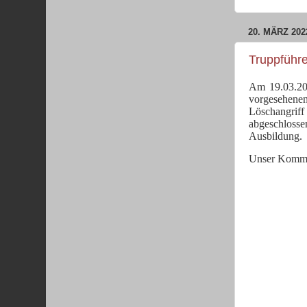
20. MÄRZ 202
Truppführe
Am 19.03.2
vorgesehene
Löschangrif
abgeschlosse
Ausbildung.
Unser Komman