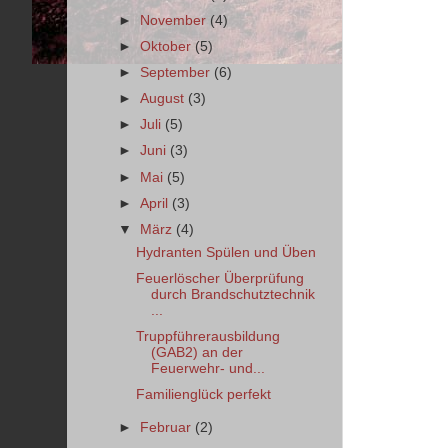
►
November
(4)
►
Oktober
(5)
►
September
(6)
►
August
(3)
►
Juli
(5)
►
Juni
(3)
►
Mai
(5)
►
April
(3)
▼
März
(4)
Hydranten Spülen und Üben
Feuerlöscher Überprüfung
durch Brandschutztechnik
...
Truppführerausbildung
(GAB2) an der
Feuerwehr- und...
Familienglück perfekt
►
Februar
(2)