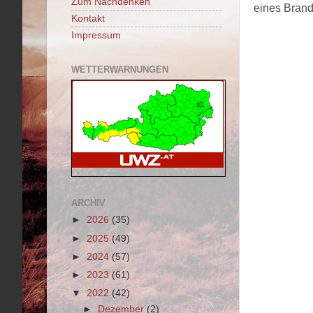
Zum Nachdenken
eines Brand
Kontakt
Impressum
WETTERWARNUNGEN
ARCHIV
►
2026
(35)
►
2025
(49)
►
2024
(57)
►
2023
(61)
▼
2022
(42)
►
Dezember
(2)