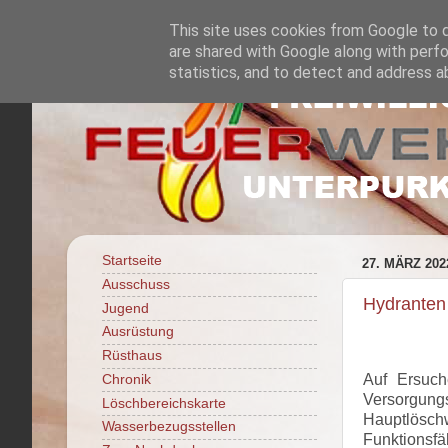
This site uses cookies from Google to de
are shared with Google along with perfo
statistics, and to detect and address a
Startseite
27. MÄRZ 202
Ausschuss
Hydranten
Jugend
Ausrüstung
Rüsthaus
Auf Ersuc
Chronik
Versorgun
Löschbereichskarte
Hauptlösch
Wasserbezugsstellen
Funktionsfä