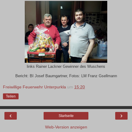
links Rainer Lackner Gewinner des Wuschens
Bericht: BI Josef Baumgartner, Fotos: LM Franz Gsellmann
Freiwillige Feuerwehr Unterpurkla
um
15:20
Teilen
‹
›
Startseite
Web-Version anzeigen