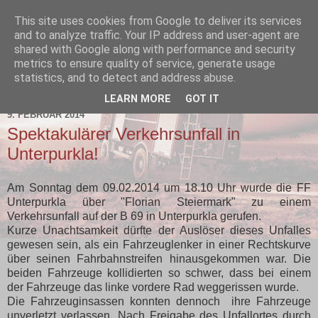
This site uses cookies from Google to deliver its services
and to analyze traffic. Your IP address and user-agent are
shared with Google along with performance and security
metrics to ensure quality of service, generate usage
statistics, and to detect and address abuse.
▼
LEARN MORE
GOT IT
9. FEBRUAR 2014
Spektakulärer Verkehrsunfall in
Unterpurkla!
Am Sonntag dem 09.02.2014 um 18.10 Uhr wurde die FF
Unterpurkla über "Florian Steiermark" zu einem
Verkehrsunfall auf der B 69 in Unterpurkla gerufen.
Kurze Unachtsamkeit dürfte der Auslöser dieses Unfalles
gewesen sein, als ein Fahrzeuglenker in einer Rechtskurve
über seinen Fahrbahnstreifen hinausgekommen war. Die
beiden Fahrzeuge kollidierten so schwer, dass bei einem
der Fahrzeuge das linke vordere Rad weggerissen wurde.
Die Fahrzeuginsassen konnten dennoch ihre Fahrzeuge
unverletzt verlassen. Nach Freigabe des Unfallortes durch