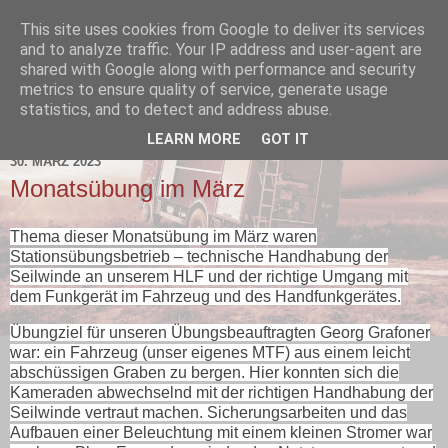
This site uses cookies from Google to deliver its services
and to analyze traffic. Your IP address and user-agent are
shared with Google along with performance and security
metrics to ensure quality of service, generate usage
statistics, and to detect and address abuse.
▼
LEARN MORE
GOT IT
30. MÄRZ 2023
Monatsübung im März
Thema dieser Monatsübung im März waren
Stationsübungsbetrieb – technische Handhabung der
Seilwinde an unserem HLF und der richtige Umgang mit
dem Funkgerät im Fahrzeug und des Handfunkgerätes.
Übungziel für unseren Übungsbeauftragten Georg Grafoner
war: ein Fahrzeug (unser eigenes MTF) aus einem leicht
abschüssigen Graben zu bergen. Hier konnten sich die
Kameraden abwechselnd mit der richtigen Handhabung der
Seilwinde vertraut machen. Sicherungsarbeiten und das
Aufbauen einer Beleuchtung mit einem kleinen Stromer war