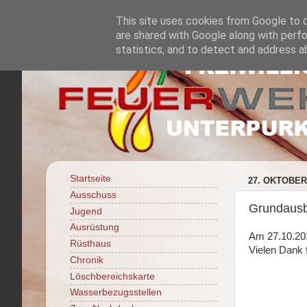
This site uses cookies from Google to de
are shared with Google along with perfo
statistics, and to detect and address a
Startseite
27. OKTOBER
Ausschuss
Grundausb
Jugend
Ausrüstung
Am 27.10.2012
Rüsthaus
Vielen Dank 
Chronik
Löschbereichskarte
Wasserbezugsstellen