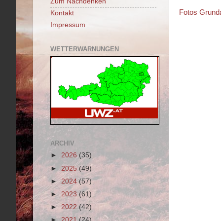
Zum Nachdenken
Fotos Grund
Kontakt
Impressum
WETTERWARNUNGEN
ARCHIV
►
2026
(35)
►
2025
(49)
►
2024
(57)
►
2023
(61)
►
2022
(42)
►
2021
(24)