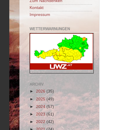
Zum Nachdenken
Kontakt
Impressum
WETTERWARNUNGEN
ARCHIV
►
2026
(35)
►
2025
(49)
►
2024
(57)
►
2023
(61)
►
2022
(42)
►
2021
(24)