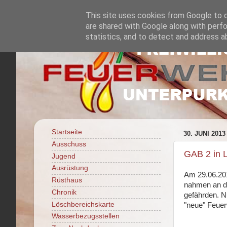
This site uses cookies from Google to de
are shared with Google along with perfo
statistics, and to detect and address a
Startseite
30. JUNI 2013
Ausschuss
GAB 2 in 
Jugend
Ausrüstung
Am 29.06.2013
Rüsthaus
nahmen an di
Chronik
gefährden. N
Löschbereichskarte
"neue" Feuer
Wasserbezugsstellen