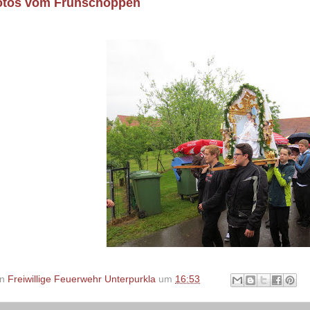
Fotos vom Frühschoppen
on
Freiwillige Feuerwehr Unterpurkla
um
16:53