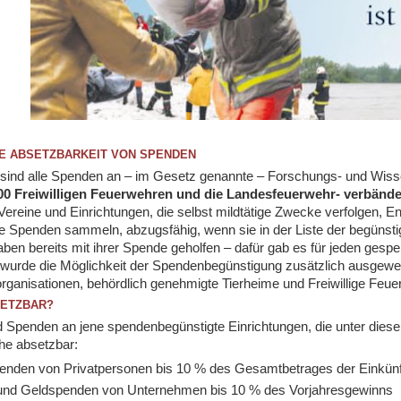
E ABSETZBARKEIT VON SPENDEN
sind alle Spenden an – im Gesetz genannte – Forschungs- und Wisse
00 Freiwilligen Feuerwehren und die Landesfeuerwehr- verbände
ereine und Einrichtungen, die selbst mildtätige Zwecke verfolgen, En
 Spenden sammeln, abzugsfähig, wenn sie in der Liste der begünsti
en bereits mit ihrer Spende geholfen – dafür gab es für jeden gesp
wurde die Möglichkeit der Spendenbegünstigung zusätzlich ausgeweit
rganisationen, behördlich genehmigte Tierheime und Freiwillige Fe
SETZBAR?
d Spenden an jene spendenbegünstigte Einrichtungen, die unter diesem
he absetzbar:
enden von Privatpersonen bis 10 % des Gesamtbetrages der Einkünf
und Geldspenden von Unternehmen bis 10 % des Vorjahresgewinns