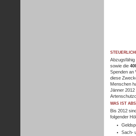
STEUERLICH
Abzugsfähig 
sowie die
40
Spenden an V
diese Zwecke
Menschen hab
Jänner 2012 
Artenschutzo
WAS IST AB
Bis 2012 sin
folgender Hö
Geldsp
Sach- 