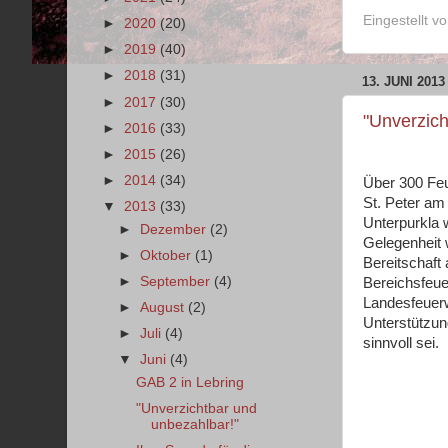
Eingestellt v
►
2020
(20)
►
2019
(40)
►
2018
(31)
13. JUNI 2013
►
2017
(30)
"Unverzich
►
2016
(33)
►
2015
(26)
►
2014
(34)
Über 300 Feu
St. Peter am
▼
2013
(33)
Unterpurkla 
►
Dezember
(2)
Gelegenheit 
►
Oktober
(1)
Bereitschaft
►
September
(4)
Bereichsfeu
Landesfeuerw
►
August
(2)
Unterstützun
►
Juli
(4)
sinnvoll sei.
▼
Juni
(4)
GAB 2 in Lebring
"Unverzichtbar und
unbezahlbar!"