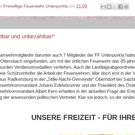
on
Freiwillige Feuerwehr Unterpurkla
um
21:03
tbar und unbezahlbar!"
erwehrmitglieder darunter auch 7 Mitglieder der FF Unterpurkla hatte
 Ottersbach eingefunden, um mit der örtlichen Feuerwehr das 85-jähri
wurden Verdienstmedaillien verliehen. Auch die Landtagsabgeordnete
wie Schützenhöfer die Arbeit der Feuerwehren. War doch erst in der 
 aus Radkersburg in der „Stille-Nacht-Gemeinde“ Oberndorf bei Salz
erwehrkommandant Johann Edelsbrunner und der Präsident des Öst
ehrkommandant Albert Kern erhielten in der aktuellen Frage der Entge
g der anwesenden politischen Vertreter. Klar sei jedoch, so der einde
UNSERE FREIZEIT - FÜR IHR