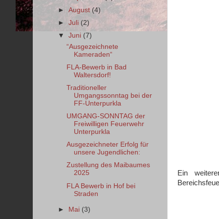
►
August
(4)
►
Juli
(2)
▼
Juni
(7)
“Ausgezeichnete
Kameraden“
FLA-Bewerb in Bad
Waltersdorf!
Traditioneller
Umgangssonntag bei der
FF-Unterpurkla
UMGANG-SONNTAG der
Freiwilligen Feuerwehr
Unterpurkla
Ausgezeichneter Erfolg für
unsere Jugendlichen:
Zustellung des Maibaumes
Ein weiter
2025
Bereichsfeue
FLA Bewerb in Hof bei
Straden
►
Mai
(3)