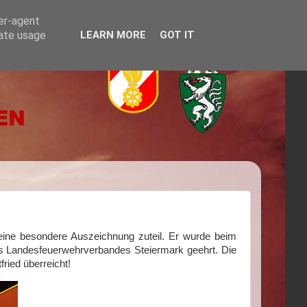
ser-agent
rate usage
LEARN MORE
GOT IT
ne besondere Auszeichnung zuteil. Er wurde beim
s Landesfeuerwehrverbandes Steiermark geehrt. Die
ied überreicht!