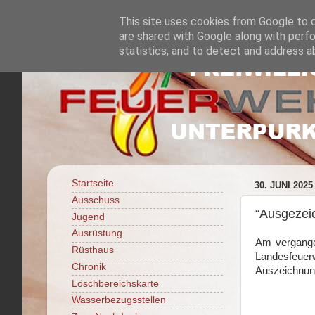
This site uses cookies from Google to de
are shared with Google along with perfo
statistics, and to detect and address a
Startseite
30. JUNI 2025
Ausschuss
“Ausgezei
Jugend
Ausrüstung
Am vergange
Rüsthaus
Landesfeuerw
Chronik
Auszeichnun
Löschbereichskarte
Wasserbezugsstellen