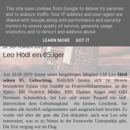
This site uses cookies from Google to deliver its services
and to analyze traffic. Your IP address and user-agent are
shared with Google along with performance and security
metrics to ensure quality of service, generate usage
statistics, and to detect and address abuse.
▼
LEARN MORE
GOT IT
20. SEPTEMBER 2019
Leo Hödl ein 85.iger
Am 20.09.2019 feierte unser langjähriges Mitglied LM Leo
Hödl
seinen 85. Geburtstag.
Natürlich fanden sich zu diesem
besonderen Anlass eine Anzahl an Feuerwehrkameraden, an der
Spitze: BR Heinrich Moder, HBI Thomas Kager und OBI
Hermann Schmerböck, bei Leo und seiner Pepperl ein und
überreichten dem Geburtstagkind ein kleines Geschenk. Sie
wurden alle herzlich aufgenommen und ausgezeichnet bewirtet. Es
wurde viel über die gute alte Zeit diskutiert, auch war Leo sehr
interessiert, was es so Neues in der Feuerwehr Unterpurkla gibt.
Die Zeit verging wie im Flug.