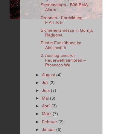
Sirenenalarm - B06 BMA-
Alarm
Drohnen - Fortbildung
F.A.L.K.E
Sicherheitsmesse in Gornja
Radgona
Fünfte Funkübung im
Abschnitt 5
2. Ausflug unserer
Feuerwehrsenioren –
Prosecco We...
►
August
(4)
►
Juli
(2)
►
Juni
(7)
►
Mai
(3)
►
April
(3)
►
März
(7)
►
Februar
(2)
►
Januar
(6)