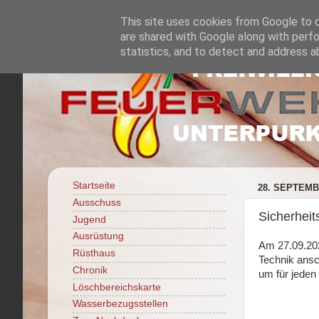
This site uses cookies from Google to de
are shared with Google along with perfo
statistics, and to detect and address a
Startseite
28. SEPTEMB
Ausschuss
Sicherhei
Jugend
Ausrüstung
Am 27.09.202
Rüsthaus
Technik ansc
Chronik
um für jeden
Löschbereichskarte
Wasserbezugsstellen