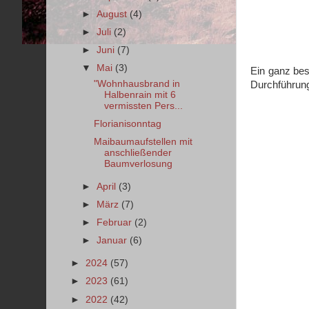
►
August
(4)
►
Juli
(2)
►
Juni
(7)
▼
Mai
(3)
Ein ganz bes
"Wohnhausbrand in
Durchführung
Halbenrain mit 6
vermissten Pers...
Florianisonntag
Maibaumaufstellen mit
anschließender
Baumverlosung
►
April
(3)
►
März
(7)
►
Februar
(2)
►
Januar
(6)
►
2024
(57)
►
2023
(61)
►
2022
(42)