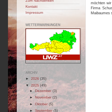
Zum Nachdenken
möchten wir
Kontakt
Firma Schu
Impressum
Maibaumes so
WETTERWARNUNGEN
ARCHIV
►
2026
(35)
▼
2025
(49)
►
Dezember
(3)
►
November
(2)
►
Oktober
(5)
►
September
(5)