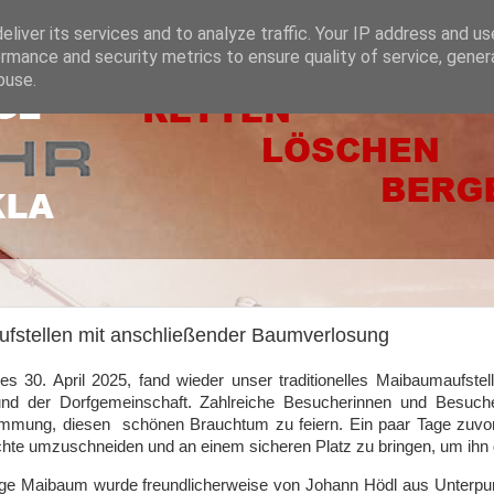
liver its services and to analyze traffic. Your IP address and u
rmance and security metrics to ensure quality of service, gene
buse.
fstellen mit anschließender Baumverlosung
 30. April 2025, fand wieder unser traditionelles Maibaumaufstelle
nd der Dorfgemeinschaft. Zahlreiche Besucherinnen und Besuc
Stimmung, diesen schönen Brauchtum zu feiern. Ein paar Tage zuv
ichte umzuschneiden und an einem sicheren Platz zu bringen, um ihn do
ige Maibaum wurde freundlicherweise von Johann Hödl aus Unterpur