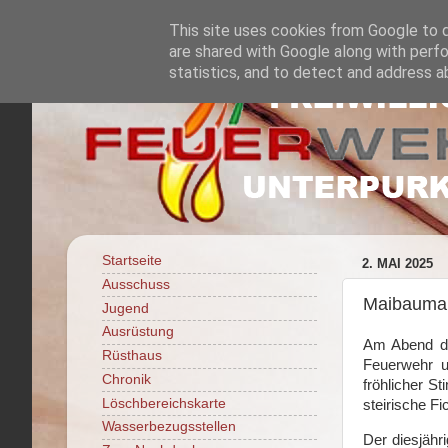
This site uses cookies from Google to de
are shared with Google along with perfo
statistics, and to detect and address a
Startseite
2. MAI 2025
Ausschuss
Maibaumau
Jugend
Ausrüstung
Am Abend des
Rüsthaus
Feuerwehr u
Chronik
fröhlicher 
Löschbereichskarte
steirische F
Wasserbezugsstellen
Der diesjähr