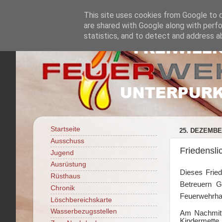
This site uses cookies from Google to de
are shared with Google along with perfo
statistics, and to detect and address a
Startseite
25. DEZEMBE
Ausschuss
Friedensli
Jugend
Ausrüstung
Dieses Fried
Rüsthaus
Betreuern G
Chronik
Feuerwehrhau
Löschbereichskarte
Wasserbezugsstellen
Am Nachmitta
Kindermette 