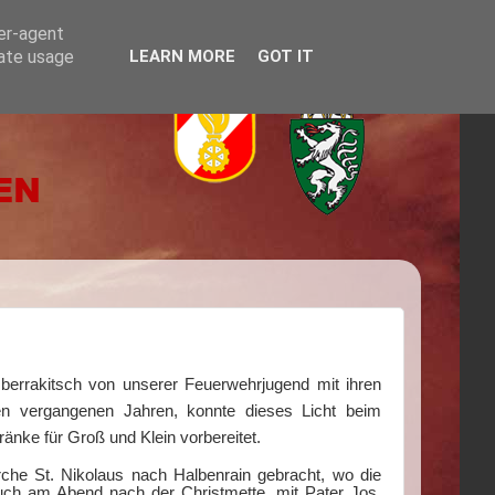
ser-agent
rate usage
LEARN MORE
GOT IT
berrakitsch von unserer Feuerwehrjugend mit ihren
n vergangenen Jahren, konnte dieses Licht beim
nke für Groß und Klein vorbereitet.
che St. Nikolaus nach Halbenrain gebracht, wo die
uch am Abend nach der Christmette, mit Pater Jos,