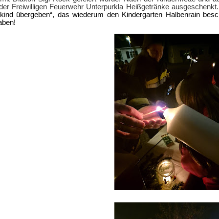
er Freiwilligen Feuerwehr Unterpurkla Heißgetränke ausgeschenkt
kind übergeben“, das wiederum den Kindergarten Halbenrain besch
aben!