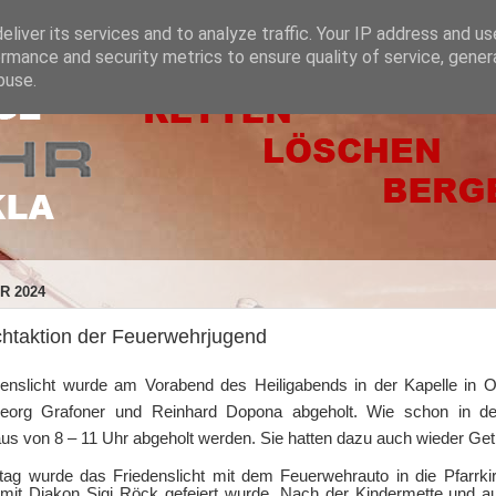
liver its services and to analyze traffic. Your IP address and u
rmance and security metrics to ensure quality of service, gene
buse.
R 2024
chtaktion der Feuerwehrjugend
enslicht wurde am Vorabend des Heiligabends in der Kapelle in O
eorg Grafoner und Reinhard Dopona abgeholt. Wie schon in de
s von 8 – 11 Uhr abgeholt werden. Sie hatten dazu auch wieder Geträ
g wurde das Friedenslicht mit dem Feuerwehrauto in die Pfarrkir
mit Diakon Sigi Röck gefeiert wurde. Nach der Kindermette und a