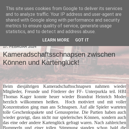
This site uses cookies from Google to deliver its services
and to analyze traffic. Your IP address and user-agent are
shared with Google along with performance and security
metrics to ensure quality of service, generate usage
statistics, and to detect and address abuse.
▼
LEARN MORE
GOT IT
17. FEBRUAR 2024
Kameradschaftsschnapsen zwischen
Können und Kartenglück!
Beim diesjährigen Kameradschaftsschnapsen nahmen wieder
Mitglieder, Freunde und Förderer der FF- Unterpurkla teil. HBI
Thomas Kager konnte heuer wieder Brandrat Heinrich Moder
herzlich willkommen heißen. Hoch motiviert und mit voller
Konzentration ging man ans Schnapsen. Auf alle Spieler warteten
tolle Geschenkspakete und Genusspreise. Die Partien haben auch
wieder gezeigt, dass nicht nur spielerisches Können, sondern auch
das eine oder andere Kartenglück gefragt waren. Nach zahlreichen
Bummerln und einer tollen Stimmung standen schon bald die