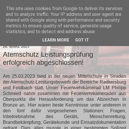
This site uses cookies from Google to deliver its services
and to analyze traffic. Your IP address and user-agent are
shared with Google along with performance and security
metrics to ensure quality of service, generate usage
statistics, and to detect and address abuse.
▼
LEARN MORE
GOT IT
26. MÄRZ 2023
Atemschutz Leistungsprüfung
erfolgreich abgeschlossen!
Am 25.03.2023 fand in der neuen Mittelschule in Straden
der Atemschutz-Leistungsbewerb der Bereiche Radkersburg
und Feldbach statt. Unser Feuerwehrkamerad LM Philipp
Schmied nahm zusammen mit Feuerwehrkameraden aus
Oberpurkla die Herausforderung um das Abzeichen in
Bronze an. Hier waren beste Kenntnisse unter anderem in
den fünf dafür vorgesehenen Stationen: Fragen,
Inbetriebnahme des Geräts, Menschenrettung,
Brandbekämpfung, Gerätekunde und Einsatzdokumentation
gefragt. Dies alles musste in einer bestimmten Sollzeit