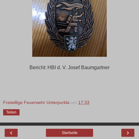
Bericht: HBI d. V. Josef Baumgartner
Freiwillige Feuerwehr Unterpurkla
um
17:33
Teilen
‹
›
Startseite