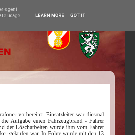
ser-agent
rate usage
LEARN MORE
GOT IT
ner vorbereitet. Einsatzleiter war diesmal
die Aufgabe einen Fahrzeugbrand - Fahrer
end der Löscharbeiten wurde ihm vom Fahrer
cker gelaufen war. In Folge wurde mit den 13