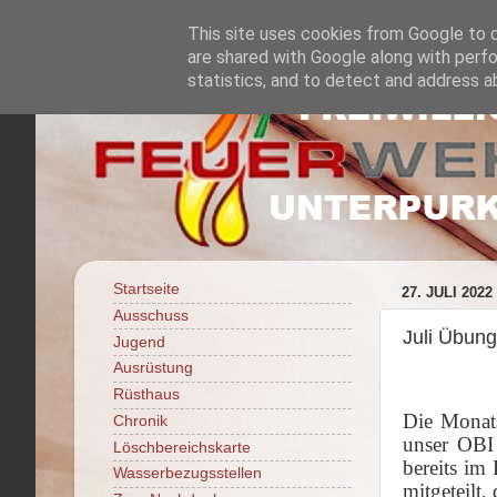
This site uses cookies from Google to de
are shared with Google along with perfo
statistics, and to detect and address a
Startseite
27. JULI 2022
Ausschuss
Juli Übung
Jugend
Ausrüstung
Rüsthaus
Die Monats
Chronik
unser OBI
Löschbereichskarte
bereits im
Wasserbezugsstellen
mitgeteilt