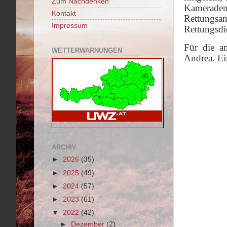
Zum Nachdenken
Kameraden
Kontakt
Rettungsa
Impressum
Rettungsdi
Für die a
WETTERWARNUNGEN
Andrea. Ei
ARCHIV
►
2026
(35)
►
2025
(49)
►
2024
(57)
►
2023
(61)
▼
2022
(42)
►
Dezember
(2)