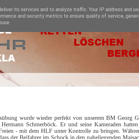
liver its services and to analyze traffic. Your IP address and u
rmance and security metrics to ensure quality of service, gene
buse.
übung wurde wieder perfekt von unserem BM Georg Grafo
 Hermann Schmerböck. Er und seine Kameraden hatten 
 Freien - mit dem HLF unter Kontrolle zu bringen. Währ
, dass der Beifahrer im Schock in den naheliegenden Maisa