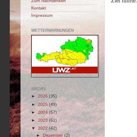
Ziel führte.
Zum Nachdenken
Kontakt
Impressum
WETTERWARNUNGEN
ARCHIV
►
2026
(35)
►
2025
(49)
►
2024
(57)
►
2023
(61)
▼
2022
(42)
►
Dezember
(2)