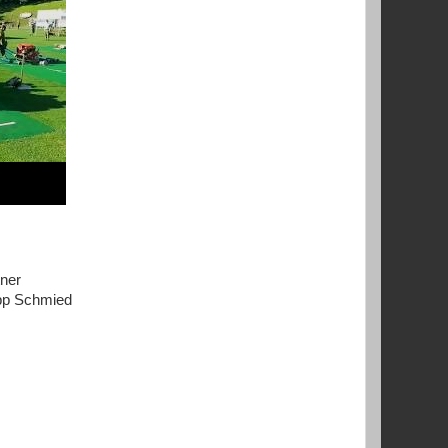
tner
pp Schmied