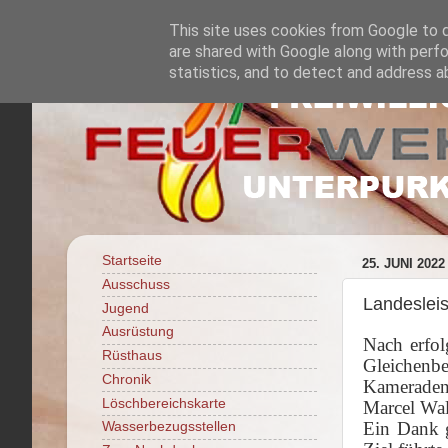
This site uses cookies from Google to de
are shared with Google along with perfo
statistics, and to detect and address a
Startseite
25. JUNI 2022
Ausschuss
Landeslei
Jugend
Ausrüstung
Nach erfol
Rüsthaus
Gleichenbe
Chronik
Kameraden 
Löschbereichskarte
Marcel Wal
Ein Dank 
Wasserbezugsstellen