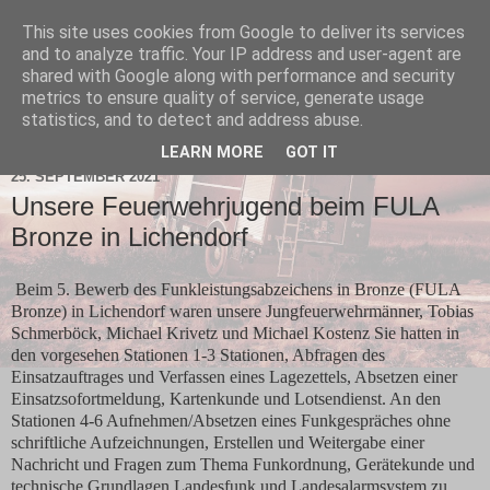
This site uses cookies from Google to deliver its services
and to analyze traffic. Your IP address and user-agent are
shared with Google along with performance and security
metrics to ensure quality of service, generate usage
statistics, and to detect and address abuse.
▼
LEARN MORE
GOT IT
25. SEPTEMBER 2021
Unsere Feuerwehrjugend beim FULA
Bronze in Lichendorf
Beim 5. Bewerb des Funkleistungsabzeichens in Bronze (FULA
Bronze) in Lichendorf waren unsere Jungfeuerwehrmänner, Tobias
Schmerböck, Michael Krivetz und Michael Kostenz Sie hatten in
den vorgesehen Stationen 1-3 Stationen, Abfragen des
Einsatzauftrages und Verfassen eines Lagezettels, Absetzen einer
Einsatzsofortmeldung, Kartenkunde und Lotsendienst. An den
Stationen 4-6 Aufnehmen/Absetzen eines Funkgespräches ohne
schriftliche Aufzeichnungen, Erstellen und Weitergabe einer
Nachricht und Fragen zum Thema Funkordnung, Gerätekunde und
technische Grundlagen Landesfunk und Landesalarmsystem zu