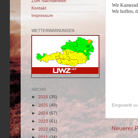
Zum Nachdenken
Wir Kameradi
Kontakt
Wir hoffen, d
Impressum
WETTERWARNUNGEN
ARCHIV
►
2026
(35)
►
2025
(49)
Eingestellt v
►
2024
(57)
►
2023
(61)
Neuerer P
►
2022
(42)
►
2021
(24)