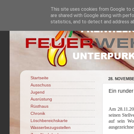
This site uses cookies from Google to de
are shared with Google along with perfo
statistics, and to detect and address a
Startseite
28. NOVEMBE
Ausschuss
Ein runder
Jugend
Ausrüstung
Rüsthaus
Am 28.11.201
Chronik
seinen Stell
Löschbereichskarte
auf sein Wo
ausgezeichne
Wasserbezugsstellen