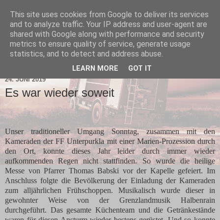
This site uses cookies from Google to deliver its services
and to analyze traffic. Your IP address and user-agent are
shared with Google along with performance and security
metrics to ensure quality of service, generate usage
statistics, and to detect and address abuse.
▼
LEARN MORE
GOT IT
24. JUNI 2019
Es war wieder soweit
Unser traditioneller Umgang Sonntag, zusammen mit den
Kameraden der FF Unterpurkla mit einer Marien-Prozession durch
den Ort, konnte dieses Jahr leider durch immer wieder
aufkommenden Regen nicht stattfinden. So wurde die heilige
Messe von Pfarrer Thomas Babski vor der Kapelle gefeiert. Im
Anschluss folgte die Bevölkerung der Einladung der Kameraden
zum alljährlichen Frühschoppen. Musikalisch wurde dieser in
gewohnter Weise von der Grenzlandmusik Halbenrain
durchgeführt. Das gesamte Küchenteam und die Getränkestände
waren für diesen Ansturm wieder bestens gerüstet. Und so konnte