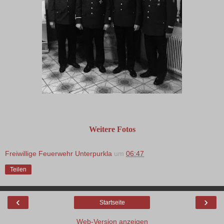
Weitere Fotos
Freiwillige Feuerwehr Unterpurkla
um
06:47
Teilen
‹
›
Startseite
Web-Version anzeigen