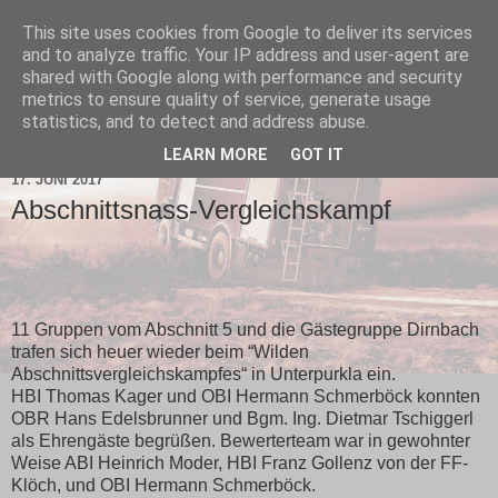
This site uses cookies from Google to deliver its services
and to analyze traffic. Your IP address and user-agent are
shared with Google along with performance and security
metrics to ensure quality of service, generate usage
statistics, and to detect and address abuse.
▼
LEARN MORE
GOT IT
17. JUNI 2017
Abschnittsnass-Vergleichskampf
11 Gruppen vom Abschnitt 5 und die Gästegruppe Dirnbach
trafen sich heuer wieder beim “Wilden
Abschnittsvergleichskampfes“ in Unterpurkla ein.
HBI Thomas Kager und OBI Hermann Schmerböck konnten
OBR Hans Edelsbrunner und Bgm. Ing. Dietmar Tschiggerl
als Ehrengäste begrüßen. Bewerterteam war in gewohnter
Weise ABI Heinrich Moder, HBI Franz Gollenz von der FF-
Klöch, und OBI Hermann Schmerböck.