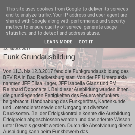
This site uses cookies from Google to deliver its services
and to analyze traffic. Your IP address and user-agent are
shared with Google along with performance and security
metrics to ensure quality of service, generate usage
statistics, and to detect and address abuse.
▼
LEARN MORE
GOT IT
12. MÄRZ 2017
Funk Grundausbildung
Von 11.3. bis 12.3.2017 fand die Funkgrundausbildung des
BFV RA in Bad Radkersburg statt. Von der FF Unterpurkla
nahmen JFF Elisa Kager, JFF Isabella Glanz und FM
Reinhard Dopona teil. Bei dieser Ausbildung wurden Ihnen
die grundlegenden Fertigkeiten des Feuerwehrfunkers
beigebracht. Handhabung des Funkgerätes, Kartenkunde
und Lotsendienst sowie der Umgang mit diversen
Drucksorten. Bei der Erfolgskontrolle konnte die Ausbildung
Erfolgreich abgeschlossen werden und das erlernte Wissen
unter Beweis gestellt werden. Durch die Absolvierung dieser
Ausbildung kann beim Funkbewerb das