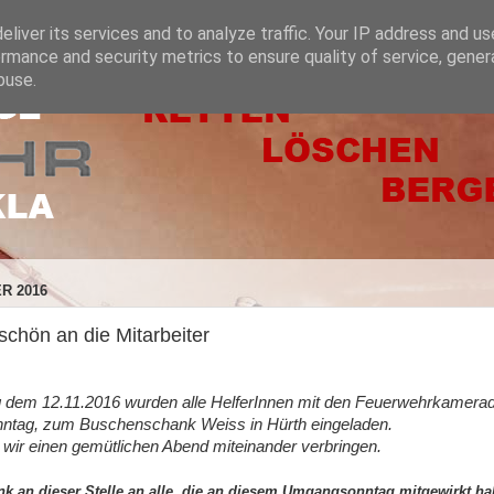
liver its services and to analyze traffic. Your IP address and u
rmance and security metrics to ensure quality of service, gene
buse.
R 2016
chön an die Mitarbeiter
em 12.11.2016 wurden alle HelferInnen mit den Feuerwehrkameraden
tag, zum Buschenschank Weiss in Hürth eingeladen.
 wir einen gemütlichen Abend miteinander verbringen.
k an dieser Stelle an alle, die an diesem Umgangsonntag mitgewirkt ha