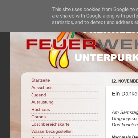
This site uses cookies from Google to de
are shared with Google along with perfo
statistics, and to detect and address a
Startseite
12. NOVEMBE
Ausschuss
Ein Dankes
Jugend
Ausrüstung
Rüsthaus
Am Samstag d
Chronik
Umgangssonn
Löschbereichskarte
Dort konnten
Wasserbezugsstellen
Nochmals Dan