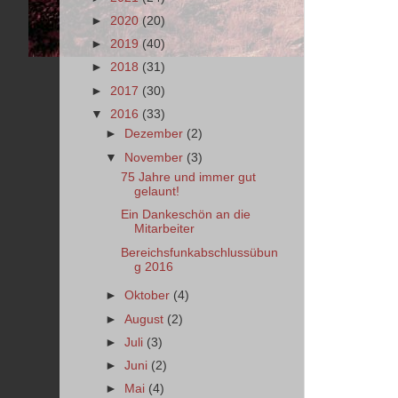
►
2020
(20)
►
2019
(40)
►
2018
(31)
►
2017
(30)
▼
2016
(33)
►
Dezember
(2)
▼
November
(3)
75 Jahre und immer gut
gelaunt!
Ein Dankeschön an die
Mitarbeiter
Bereichsfunkabschlussübun
g 2016
►
Oktober
(4)
►
August
(2)
►
Juli
(3)
►
Juni
(2)
►
Mai
(4)