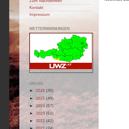
Zum Nachdenken
Kontakt
Impressum
WETTERWARNUNGEN
ARCHIV
►
2026
(35)
►
2025
(49)
►
2024
(57)
►
2023
(61)
►
2022
(42)
►
2021
(24)