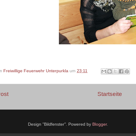
on
Freiwillige Feuerwehr Unterpurkla
um
23:11
ost
Startseite
Design "Bildfenster". Powered by
Blogger
.